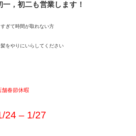
除夕，初一，初二も営業します！
しすぎて時間が取れない方
り髪をやりにいらしてください
店舗春節休暇
1/24 – 1/27