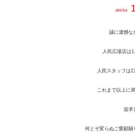
atricka
誠に遺憾な
人民広場店は1
人民スタッフは2
これまで以上に
追求
何とぞ変らぬご愛顧賜