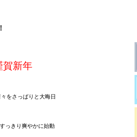
！
謹賀新年
の諸々をさっぱりと大晦日
元旦すっきり爽やかに始動