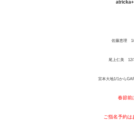
atricka
佐藤恵理 1
尾上仁美 12/
宮本大地1/1からG
春節前
ご指名予約は