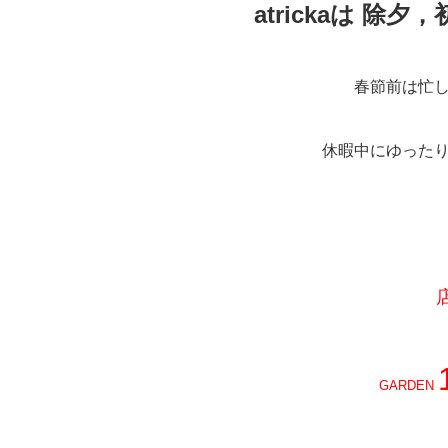
atrickaは 
春節前は忙
休暇中にゆった
GARDEN