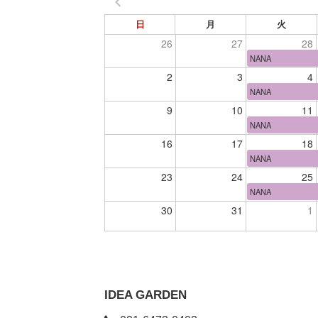
日
月
火
26
27
28
NANA
2
3
4
NANA
9
10
11
NANA
16
17
18
NANA
23
24
25
NANA
30
31
1
IDEA GARDEN