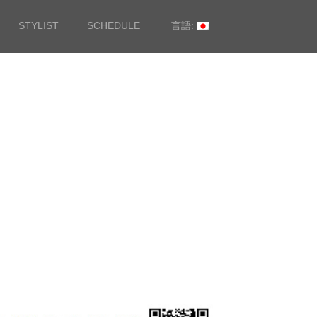
STYLIST
SCHEDULE
言語: